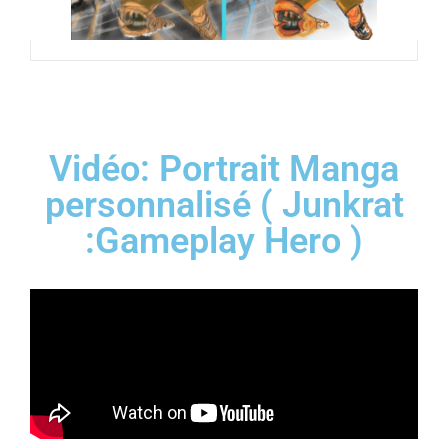
Vidéo: Portrait Manga
personnalisé ( Junkrat
:Gameplay Hero )