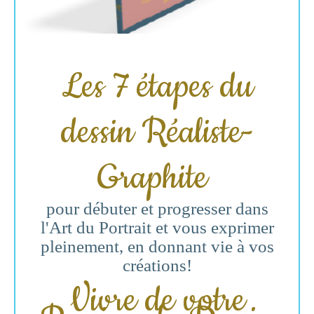
Télécharger le livre:
Les 7 étapes du dessin
réaliste
- Graphite
Voici
l'essentiel de ce que vous
Les 7 étapes du
devez
connaître pour débuter et
dessin Réaliste-
progresser dans
l'Art du Portrait
.
Graphite
Comment trouver la Source
Créative
Pour aller au bout de
l'aventure
pour débuter et progresser dans
et vivre de votre passion du dessin!
l'Art du Portrait et vous exprimer
pleinement, en donnant vie à vos
créations!
Vivre de votre