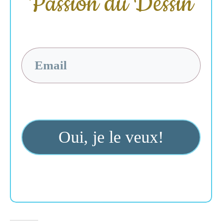
Passion du Dessin
Oui, envoie moi le livre gratuit!
Je hais les spams: votre adresse email ne sera jamais
cédée ni revendue.
En vous inscrivant ici, vous recevrez
des articles, des vidéos, des offres commerciales, des
Oui, je le veux!
podcasts et autres conseils pour vous aider à vivre
votre passion grâce à la maîtrise du dessin de portrait et
de l'anatomie.
Vous trouverez à travers les bonus,
eBook et tout ce qui peut vous aider directement ou
indirectement.
Voir mentions légales complètes en bas
de page.
Vous pouvez vous désabonner à tout instant.