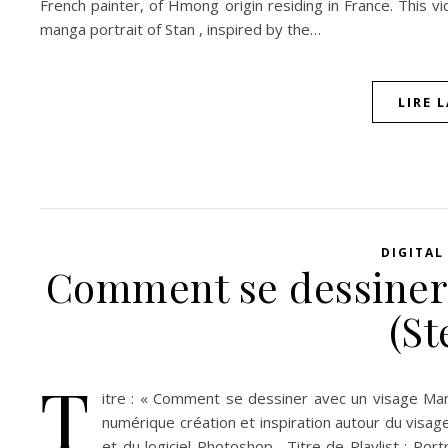
French painter, of Hmong origin residing in France. This vi
manga portrait of Stan , inspired by the…
LIRE 
DIGITAL
Comment se dessiner
(St
T
itre : « Comment se dessiner avec un visage Mang
numérique création et inspiration autour du visage 
et du logiciel Photoshop . Titre de Playlist : Po