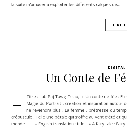
la suite m’amuser à exploiter les différents calques de…
LIRE 
DIGITAL
Un Conte de Fée
-
Titre : Lub Paj Tawg Tsiab, » Un conte de fée : Fai
Magie du Portrait , création et inspiration autou
ne reviendra plus . La femme , prêtresse du temple
crépuscule . Telle une pétale qui s’offre au vent d’été et 
monde . – English translation : title : » A fairy tale : Fair