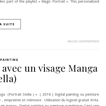
deo part of the playlist « Magic Portrait ». This personalized
LA SUITE
Aucun commentaire
 PAINTING
 avec un visage Manga
ella)
a (Portrait Stella ) « ( 2018 ) Digital painting ou peinture
, empreinte et mémoire . Utilisation du logiciel gratuit Krita
rtrait manga Digital painting ou peinture numérique C’est une